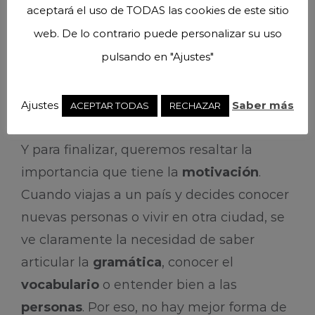
aceptará el uso de TODAS las cookies de este sitio
web. De lo contrario puede personalizar su uso
pulsando en "Ajustes"
Ajustes
Saber más
ACEPTAR TODAS
RECHAZAR
Y para finalizar, queremos resaltar la
importancia que tiene la
motivación
.
Cuando viajas a un país y decides conocer
nuevas personas o vivir en otra ciudad, se
ve claramente la necesidad de saber
articular la
gramática
, conocer el
vocabulario
o entender bien a las
personas
. Por eso, no hay mejor forma de