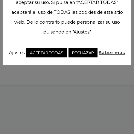
aceptar su uso. Si pulsa en "ACEPTAR TODAS"
accumsan?
aceptará el uso de TODAS las cookies de este sitio
Ut condimentum finibus elit, nec
web. De lo contrario puede personalizar su uso
posuere neque aliquet ac.
pulsando en "Ajustes"
Suspendisse nec euismod odio.
Suspendisse
Ajustes
Saber más
ACEPTAR TODAS
RECHAZAR