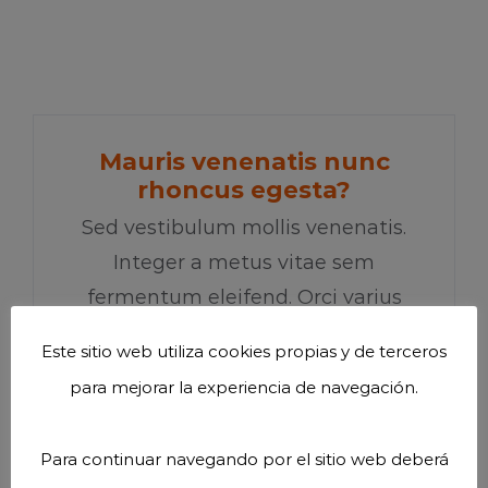
Mauris venenatis nunc
rhoncus egesta?
Sed vestibulum mollis venenatis.
Integer a metus vitae sem
fermentum eleifend. Orci varius
natoque
Este sitio web utiliza cookies propias y de terceros
para mejorar la experiencia de navegación.
Para continuar navegando por el sitio web deberá
Phasellus finibus mi a