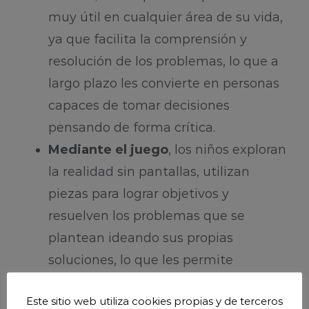
muy útil en cualquier área de su vida,
ya que facilita la comprensión y
resolución de los problemas, lo que a
largo plazo les convierte en personas
capaces de tomar decisiones
pensando de forma crítica.
Mediante el juego
, los niños exploran
la realidad sin pantallas, utilizan
piezas para lograr objetivos y
resuelven los problemas que se
plantean ideando sus propias
soluciones, lo que les permite
experimentar y entender cada
Este sitio web utiliza cookies propias y de terceros
situación. ¡Imaginación al poder!