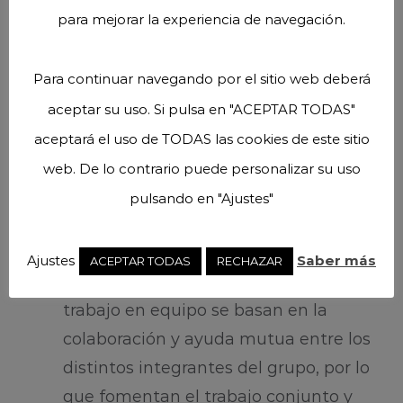
para mejorar la experiencia de navegación.
Autonomía.
Esta actividad permite
que los niños se involucren en su
proceso de aprendizaje, porque les
Para continuar navegando por el sitio web deberá
permite desarrollar sus propios
aceptar su uso. Si pulsa en "ACEPTAR TODAS"
mecanismos para enfrentar los
aceptará el uso de TODAS las cookies de este sitio
obstáculos que se presenten. Esto
web. De lo contrario puede personalizar su uso
mejora su autoestima y potencia el
pulsando en "Ajustes"
afán de superación ante los diferentes
retos.
Ajustes
Saber más
ACEPTAR TODAS
RECHAZAR
Trabajo en equipo.
Las dinámicas de
trabajo en equipo se basan en la
colaboración y ayuda mutua entre los
distintos integrantes del grupo, por lo
que fomentan el trabajo conjunto y